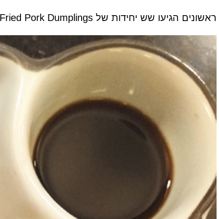
ראשונים הגיעו שש יחידות של Fried Pork Dumplings. מצויינים (9$). בצק עדין. בול במידה. גם המילוי היה מופת