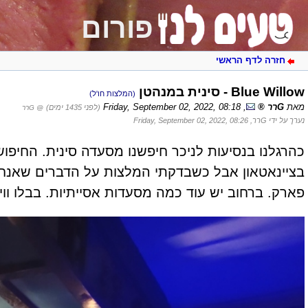
פורום
חזרה לדף הראשי
Blue Willow - סינית במנהטן
(המלצות חו'ל)
מאת
Gרר
,
Friday, September 02, 2022, 08:18
(לפני 1435 ימים)
@ Gרר
נערך על ידי Gרר, Friday, September 02, 2022, 08:26
כהרגלנו בנסיעות לניכר חיפשנו מסעדה סינית. החיפוש 
בציינאטאון אבל כשבדקתי המלצות על הדברים שאנחנו אוהבים בסיני בחרתי דווקא ב ow
פארק.
ברחוב יש עוד כמה מסעדות אסייתיות. בבלו וו