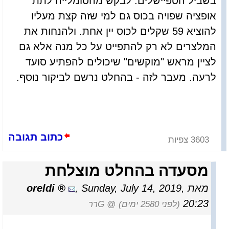
בשביל הספיישלים. לבקש מהסומלייה לתת
אופציה שפויה בכוס גם למי שזה קצת מעליו
להוציא 59 שקלים לכוס יין אחת. ולהנחות את
המלצרים לא רק להתפייט על כל מנה אלא גם
לציין מראש "מוקשים" שיכולים להפתיע סועד
לרעה. מעבר לזה - בהחלט נרשם לביקור נוסף.
כתוב תגובה
3603 צפיות
מסעדה בהחלט מוצלחת
מאת
Sunday, July 14, 2019,
,
oreldi
20:23
(לפני 2580 ימים)
@ Gרר