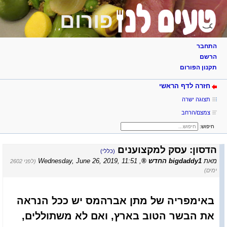
פורום
התחבר
הרשם
תקנון הפורום
חזרה לדף הראשי
תצוגה ישרה
צמצם/הרחב
חיפוש:
הדסון: עסק למקצוענים
(כללי)
מאת
bigdaddy1 החדש
,
Wednesday, June 26, 2019, 11:51
(לפני 2602
ימים)
באימפריה של מתן אברהמס יש ככל הנראה
את הבשר הטוב בארץ, ואם לא משתוללים,