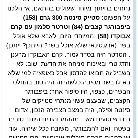
נתחים בחיתוך מיוחד שעולים בהתאם, אז הלכנו
על הפשוט:
סטייק סינטה 300 גרם (158)
ביפבורגר קצבים (84) וטרטר סלמון עם קרם
אבוקדו (58)
ממיוחדי היום, לאבא שלא אוכל
בשר (ארגנטינאי שלא אוכל בשר? הייתכן? ייתכן)
. הטרטר היה בסדר גמור. קרם האבוקדו מרענן
והדג טרי ובאיכות מניחה את הדעת. שוב: לא
בשביל זה תבואו להדסון אבל כאופציה למי שלא
בא לו בשר מסיבה כלשהי זה היה טוב בהחלט.
הבשרים, כצפוי, היו סיפור אחר: ביפבורגר
הקצבים, שבעצם עשוי מנתחי סטייקים של
סינטה ופילה, היה במצב הצבירה הנכון, אדום
כנדרש וטעים מאד. מההמבורגרים היותר טובים
בשטח. ואם להמבורגר, משובח ככל שיהיה, עוד
יש תחרות מכמה מזללות איכותיות, הרי הסטייק