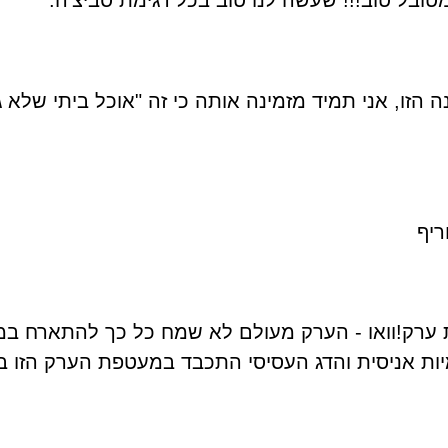
ובל טוב!!! שעשה לנו טוב בכל דגימת סביצ'
ה.
הזו, אני תמיד מזמינה אותה כי זה "אוכל ביתי שלא ג
ריף
ערק!וואו - הערק מעולם לא שמח כל כך להתארח במנה
יות אניסית והדג העסיסי התכבד במעטפת הערק הזו במ