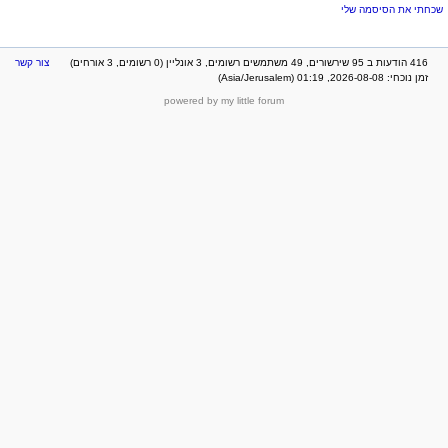
שכחתי את הסיסמה שלי
416 הודעות ב 95 שירשורים, 49 משתמשים רשומים, 3 אונליין (0 רשומים, 3 אורחים)
צור קשר
זמן נוכחי: 2026-08-08, 01:19 (Asia/Jerusalem)
powered by my little forum