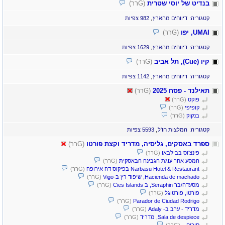
בנדיט של יוסי שטרית
(Gרר)
,
קטגוריה:
דיווחים מהארץ
982 צפיות
UMAI, יפו
(Gרר)
,
קטגוריה:
דיווחים מהארץ
1629 צפיות
קיו (Cue), תל אביב
(Gרר)
,
קטגוריה:
דיווחים מהארץ
1142 צפיות
תאילנד - פסח 2025
(Gרר)
פוקט
(Gרר)
קופיפי
(Gרר)
בנקוק
(Gרר)
,
קטגוריה:
המלצות חו'ל
5593 צפיות
ספרד באסקים, גליסיה, מדריד וקצת פורטו
(Gרר)
פינצ'וס בבילבאו
(Gרר)
המסע אחר עוגת הגבינה הבאסקית
(Gרר)
Narbasu Hotel & Restaurant בפיקוס דה אירופה
(Gרר)
Hacienda de machado, שיפוד רץ ב-Vigo
(Gרר)
מסעדה/בר Seraphin, ב Cies Islands
(Gרר)
פורטו, פורטוגל
(Gרר)
Parador de Ciudad Rodrigo
(Gרר)
מדריד - ערב ב- Adaly
(Gרר)
Sala de despiece, מדריד
(Gרר)