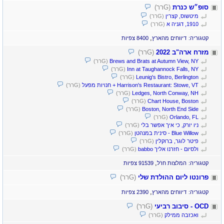
סופ״ש כנרת
(Gרר)
מיטשוס, קצרין
(Gרר)
1910, דגניה א
(Gרר)
,
קטגוריה:
דיווחים מהארץ
8400 צפיות
מזרח ארה"ב 2022
(Gרר)
Brews and Brats at Autumn View, NY
(Gרר)
Inn at Taughannock Falls, NY
(Gרר)
Leunig's Bistro, Berlington
(Gרר)
Harrison's Restaurant: Stowe, VT + חנויות מפעל
(Gרר)
Ledges, North Conway, NH
(Gרר)
Chart House, Boston
(Gרר)
Boston, North End Side
(Gרר)
Orlando, FL
(Gרר)
ניו יורק, כי איך אפשר בלי
(Gרר)
Blue Willow - סינית במנהטן
(Gרר)
פיטר לוגר, ברוקלין
(Gרר)
ולסיום - חזרנו אליך babbo
(Gרר)
,
קטגוריה:
המלצות חו'ל
91539 צפיות
פרונטו ליום ההולדת שלי
(Gרר)
,
קטגוריה:
דיווחים מהארץ
2390 צפיות
OCD - סיבוב רביעי
(Gרר)
ואכזבה ממילק
(Gרר)