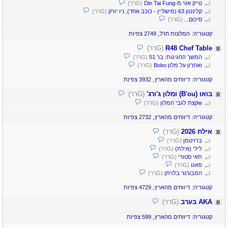
טייק אווי מ-Din Tai Fung
(Gרר)
קלינטון 63 (מישליין - כוכב אחד), ניו יורק
(Gרר)
סיכום...
(Gרר)
,
קטגוריה:
המלצות חו'ל
2749 צפיות
R48 Chef Table
(Gרר)
המשך החגיגות: בר 51
(Gרר)
ואחרון על מלון Bobo
(Gרר)
,
קטגוריה:
דיווחים מהארץ
3932 צפיות
בואו (B'ou) ומלון ג'ורג'
(Gרר)
wקצת לגבי המלון
(Gרר)
,
קטגוריה:
דיווחים מהארץ
2732 צפיות
אילת 2026
(Gרר)
ברויטמן
(Gרר)
לילי (אילת)
(Gרר)
תאי סטורי
(Gרר)
פאגו
(Gרר)
המבורגר בלויתן
(Gרר)
,
קטגוריה:
דיווחים מהארץ
4729 צפיות
AKA בערב
(Gרר)
,
קטגוריה:
דיווחים מהארץ
599 צפיות