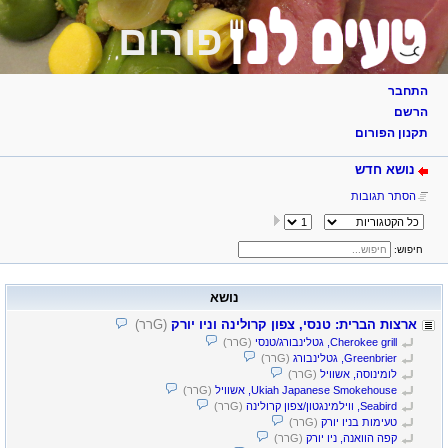
פורום
התחבר
הרשם
תקנון הפורום
נושא חדש
הסתר תגובות
חיפוש:
נושא
ארצות הברית: טנסי, צפון קרולינה וניו יורק
(Gרר)
Cherokee grill, גטלינבורג/טנסי
(Gרר)
Greenbrier, גטלינבורג
(Gרר)
לומינוסה, אשוויל
(Gרר)
Ukiah Japanese Smokehouse, אשוויל
(Gרר)
Seabird, ווילמינגטון/צפון קרולינה
(Gרר)
טעימות בניו יורק
(Gרר)
קפה הוואנה, ניו יורק
(Gרר)