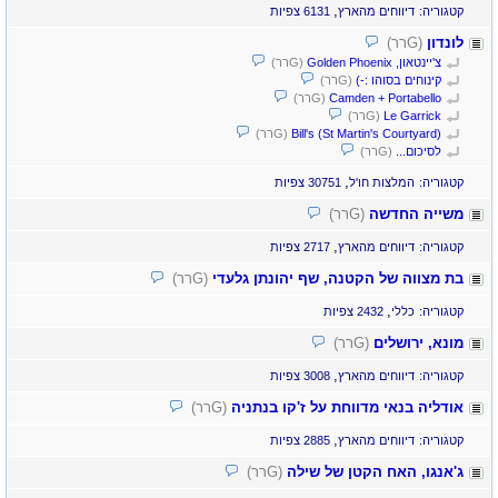
,
קטגוריה:
דיווחים מהארץ
6131 צפיות
לונדון
(Gרר)
צ'יינטאון, Golden Phoenix
(Gרר)
קינוחים בסוהו :-)
(Gרר)
Camden + Portabello
(Gרר)
Le Garrick
(Gרר)
Bill's (St Martin's Courtyard)
(Gרר)
לסיכום...
(Gרר)
,
קטגוריה:
המלצות חו'ל
30751 צפיות
משייה החדשה
(Gרר)
,
קטגוריה:
דיווחים מהארץ
2717 צפיות
בת מצווה של הקטנה, שף יהונתן גלעדי
(Gרר)
,
קטגוריה:
כללי
2432 צפיות
מונא, ירושלים
(Gרר)
,
קטגוריה:
דיווחים מהארץ
3008 צפיות
אודליה בנאי מדווחת על ז'קו בנתניה
(Gרר)
,
קטגוריה:
דיווחים מהארץ
2885 צפיות
ג'אנגו, האח הקטן של שילה
(Gרר)