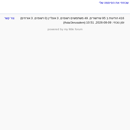
שכחתי את הסיסמה שלי
416 הודעות ב 95 שירשורים, 49 משתמשים רשומים, 3 אונליין (0 רשומים, 3 אורחים)
צור קשר
זמן נוכחי: 2026-08-09, 10:51 (Asia/Jerusalem)
powered by my little forum