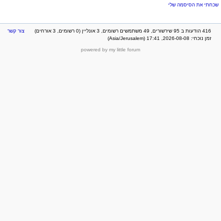
שכחתי את הסיסמה שלי
416 הודעות ב 95 שירשורים, 49 משתמשים רשומים, 3 אונליין (0 רשומים, 3 אורחים)
צור קשר
זמן נוכחי: 2026-08-08, 17:41 (Asia/Jerusalem)
powered by my little forum